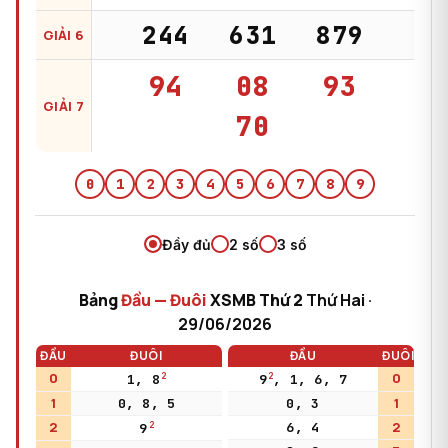
2
44
6
31
8
79
GIẢI 6
94
08
93
GIẢI 7
70
0
1
2
3
4
5
6
7
8
9
Đầy đủ
2 số
3 số
Bảng
Đầu — Đuôi
XSMB Thứ 2
Thứ Hai ·
29/06/2026
ĐẦU
ĐUÔI
ĐẦU
ĐUÔI
0
0
2
2
1, 8
9
, 1, 6, 7
1
1
0, 8, 5
0, 3
2
2
2
6, 4
9