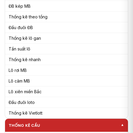
ĐB kép MB
Thống kê theo tổng
Đầu đuôi ĐB
Thống kê lô gan
Tần suất lô
Thống kê nhanh
Lô rơi MB
Lô câm MB
Lô xiên miền Bắc
Đầu đuôi loto
Thống kê Vietlott
THỐNG KÊ CẦU