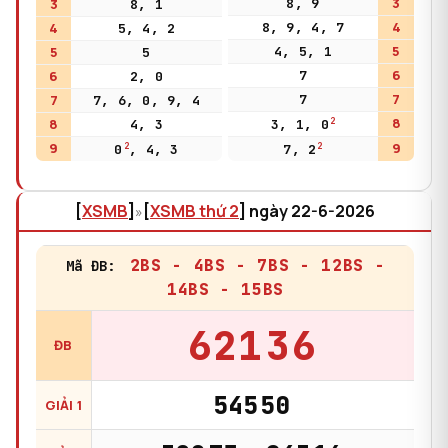
3
3
8, 9
8, 1
4
4
8, 9, 4, 7
5, 4, 2
5
5
4, 5, 1
5
6
6
7
2, 0
7
7
7
7, 6, 0, 9, 4
8
8
2
4, 3
3, 1, 0
9
9
2
2
0
, 4, 3
7, 2
[
XSMB
]
[
XSMB thứ 2
] ngày 22-6-2026
»
Bảng kết quả XSMB
2BS - 4BS - 7BS - 12BS -
Mã ĐB:
14BS - 15BS
621
36
ĐB
545
50
GIẢI 1