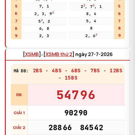
5
5
7, 1
2
2
2
, 7
, 1
6
2
6
8, 4
2, 3, 9
7
7
2
5, 4
5
, 2
8
8
8
6, 8
9
9
2
2, 3
2, 6
[
XSMB
]
[
XSMB thứ 2
] ngày 27-7-2026
»
Bảng kết quả XSMB
2BS - 4BS - 6BS - 7BS - 12BS
Mã ĐB:
- 15BS
547
96
ĐB
902
90
GIẢI 1
288
66
845
42
GIẢI 2