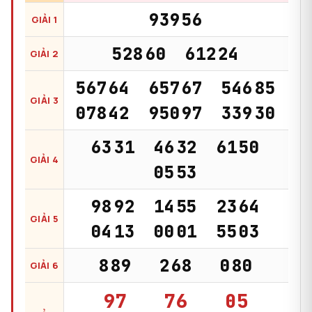
939
56
GIẢI 1
528
60
612
24
GIẢI 2
567
64
657
67
546
85
GIẢI 3
078
42
950
97
339
30
63
31
46
32
61
50
GIẢI 4
05
53
98
92
14
55
23
64
GIẢI 5
04
13
00
01
55
03
8
89
2
68
0
80
GIẢI 6
97
76
05