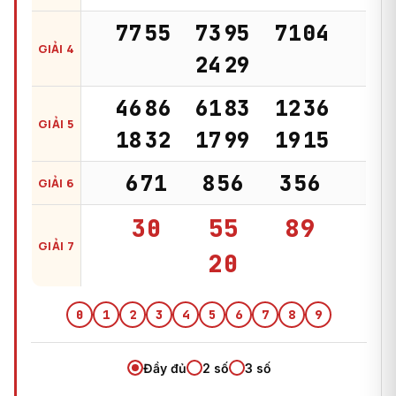
77
55
73
95
71
04
GIẢI 4
24
29
46
86
61
83
12
36
GIẢI 5
18
32
17
99
19
15
6
71
8
56
3
56
GIẢI 6
30
55
89
GIẢI 7
20
0
1
2
3
4
5
6
7
8
9
Đầy đủ
2 số
3 số