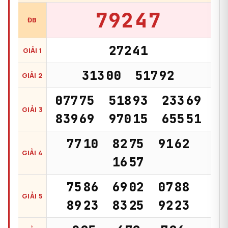
792
47
ĐB
272
41
GIẢI 1
313
00
517
92
GIẢI 2
077
75
518
93
233
69
GIẢI 3
839
69
970
15
655
51
77
10
82
75
91
62
GIẢI 4
16
57
75
86
69
02
07
88
GIẢI 5
89
23
83
25
92
23