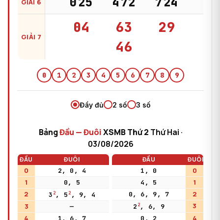
0
25
4
72
7
24
GIẢI 6
04
63
29
GIẢI 7
46
0
1
2
3
4
5
6
7
8
9
Đầy đủ
2 số
3 số
Bảng
Đầu — Đuôi
XSMB Thứ 2
Thứ Hai ·
03/08/2026
ĐẦU
ĐUÔI
ĐẦU
ĐUÔI
0
0
2, 0, 4
1, 0
1
1
0, 5
4, 5
2
2
2
2
0, 6, 9, 7
3
, 5
, 9, 4
3
3
2
—
2
, 6, 9
4
4
1, 6, 7
0, 2