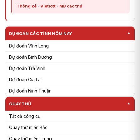
Thống kê
Vietlott
MB các thứ
·
·
DỰ ĐOÁN CÁC TỈNH HÔM NAY
Dự đoán Vĩnh Long
Dự đoán Bình Dương
Dự đoán Trà Vinh
Dự đoán Gia Lai
Dự đoán Ninh Thuận
QUAY THỬ
Tất cả công cụ
Quay thử miền Bắc
Quay thử miền Trung