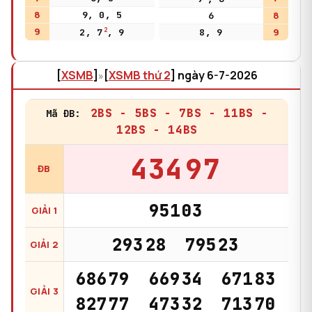
8
9, 0, 5
8
6
9
2
9
8, 9
2, 7
, 9
[
XSMB
]
[
XSMB thứ 2
] ngày 6-7-2026
»
Bảng kết quả XSMB
2BS - 5BS - 7BS - 11BS -
Mã ĐB:
12BS - 14BS
434
97
ĐB
951
03
GIẢI 1
293
28
795
23
GIẢI 2
686
79
669
34
671
83
GIẢI 3
827
77
473
32
713
70