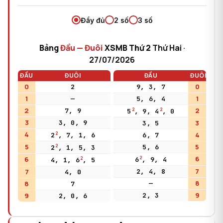
Đầy đủ
2 số
3 số
Bảng
Đầu — Đuôi
XSMB Thứ 2
Thứ Hai ·
27/07/2026
ĐẦU
ĐUÔI
ĐẦU
ĐUÔI
0
0
2
9, 3, 7
1
1
—
5, 6, 4
2
2
7, 9
2
2
5
, 9, 4
, 0
3
3, 0, 9
3
3, 5
4
2
4
6, 7
2
, 7, 1, 6
5
5
2
5, 6
2
, 1, 5, 3
6
6
2
2
6
, 9, 4
4, 1, 6
, 5
7
7
2, 4, 8
4, 0
8
8
—
7
9
9
2, 3
2, 0, 6