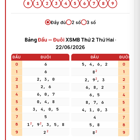
0
1
2
3
4
5
6
7
8
9
Đầy đủ
2 số
3 số
Bảng
Đầu — Đuôi
XSMB Thứ 2
Thứ Hai ·
22/06/2026
ĐẦU
ĐUÔI
ĐẦU
ĐUÔI
0
0
6
5, 4, 6, 2
1
1
6
2
8
2
2, 3, 0
2
2
2, 9
, 3
3
2, 6
3
6, 8, 2
4
6, 0, 7
4
6, 5
5
0, 4, 8
5
8, 7, 6
6
3, 4, 0, 5
6
4, 1, 0, 3
7
5
7
4
8
2
2
8
1
, 9
, 3, 5, 8
5, 8
9
2
9
2
2
8