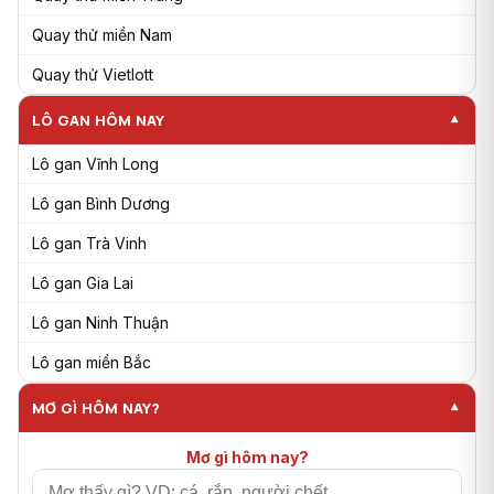
Quay thử miền Nam
Quay thử Vietlott
LÔ GAN HÔM NAY
Lô gan Vĩnh Long
Lô gan Bình Dương
Lô gan Trà Vinh
Lô gan Gia Lai
Lô gan Ninh Thuận
Lô gan miền Bắc
MƠ GÌ HÔM NAY?
Mơ gì hôm nay?