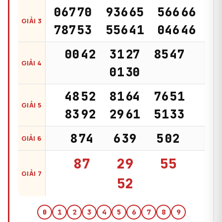
067
70
936
65
566
66
GIẢI 3
787
53
556
41
046
46
00
42
31
27
85
47
GIẢI 4
01
30
48
52
81
64
76
51
GIẢI 5
83
92
29
61
51
33
8
74
6
39
5
02
GIẢI 6
87
29
55
GIẢI 7
52
0
1
2
3
4
5
6
7
8
9