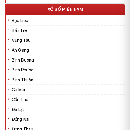
XỔ SỐ MIỀN NAM
Bạc Liêu
Bến Tre
Vũng Tàu
An Giang
Bình Dương
Bình Phước
Bình Thuận
Cà Mau
Cần Thơ
Đà Lạt
Đồng Nai
Đồng Tháp