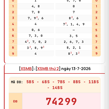
0
0
1
5, 7, 6
1
1
4, 8
0
2
2
7, 8
7
3
3
2
2
7, 9
, 6
8
, 6
4
4
4
2
7
, 1, 4, 9
5
0, 6
5
—
6
7, 3, 0
6
3, 5
7
2
7
2, 6, 7, 3
4
, 7, 0, 2
8
8
2
3
8, 2, 1
3
, 8, 9
9
9
3
2
4
8
, 3
[
XSMB
]
[
XSMB thứ 2
] ngày 13-7-2026
»
Bảng kết quả XSMB
5BS - 6BS - 7BS - 8BS - 11BS
Mã ĐB:
- 14BS
742
99
ĐB