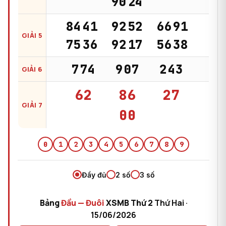
90
24
84
41
92
52
66
91
GIẢI 5
75
36
92
17
56
38
7
74
9
07
2
43
GIẢI 6
62
86
27
GIẢI 7
00
0
1
2
3
4
5
6
7
8
9
Đầy đủ
2 số
3 số
Bảng
Đầu — Đuôi
XSMB Thứ 2
Thứ Hai ·
15/06/2026