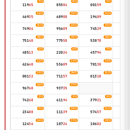
7/4
8/4
9/4
119
65
855
84
001
59
23
14/4
15/4
16/4
469
35
689
08
194
09
36
21/4
22/4
23/4
749
06
956
09
745
29
85
28/4
29/4
30/4
751
40
775
58
530
78
15
5/5
6/5
7/5
485
13
220
24
457
94
34
12/5
13/5
14/5
626
40
536
09
701
30
92
19/5
20/5
21/5
001
32
711
57
013
18
61
26/5
27/5
967
68
937
35
76
2/6
3/6
4/6
742
68
611
94
379
21
81
9/6
10/6
11/6
234
88
111
39
574
57
37
16/6
17/6
18/6
124
56
107
24
106
82
76