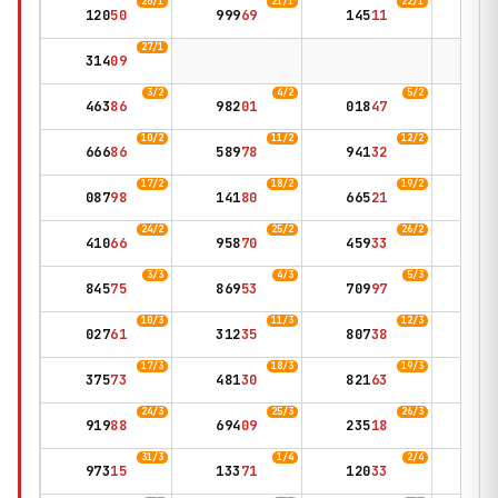
20/1
21/1
22/1
120
50
999
69
145
11
76
27/1
314
09
3/2
4/2
5/2
463
86
982
01
018
47
04
10/2
11/2
12/2
666
86
589
78
941
32
97
17/2
18/2
19/2
087
98
141
80
665
21
69
24/2
25/2
26/2
410
66
958
70
459
33
66
3/3
4/3
5/3
845
75
869
53
709
97
97
10/3
11/3
12/3
027
61
312
35
807
38
60
17/3
18/3
19/3
375
73
481
30
821
63
44
24/3
25/3
26/3
919
88
694
09
235
18
50
31/3
1/4
2/4
973
15
133
71
120
33
37