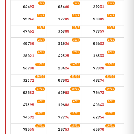
8/9
9/9
10/9
044
93
034
60
292
31
30
15/9
16/9
17/9
959
46
177
05
580
05
44
22/9
23/9
24/9
474
61
368
88
778
59
63
29/9
30/9
1/10
407
50
810
36
056
83
34
6/10
7/10
8/10
280
21
425
25
165
33
09
13/10
14/10
15/10
567
08
204
24
990
28
07
20/10
21/10
22/10
323
72
070
81
492
74
80
27/10
28/10
29/10
025
83
629
08
704
73
29
3/11
4/11
5/11
473
95
196
86
408
43
02
10/11
11/11
12/11
745
92
777
76
629
54
34
17/11
18/11
19/11
785
55
107
53
650
70
46