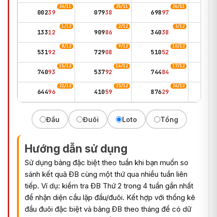
24/11
25/11
26/11
002
39
079
38
698
97
44
1/12
2/12
3/12
133
12
909
86
340
38
11
8/12
9/12
10/12
531
92
729
08
510
52
52
15/12
16/12
17/12
740
93
537
92
744
84
90
22/12
23/12
24/12
644
96
410
59
876
29
75
Đầu
Đuôi
Loto
Tổng
Hướng dẫn sử dụng
Sử dụng bảng đặc biệt theo tuần khi bạn muốn so
sánh kết quả ĐB cùng một thứ qua nhiều tuần liên
tiếp. Ví dụ: kiểm tra ĐB Thứ 2 trong 4 tuần gần nhất
để nhận diện cầu lặp đầu/đuôi. Kết hợp với thống kê
đầu đuôi đặc biệt và bảng ĐB theo tháng để có dữ