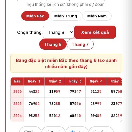
liệu thống kê lịch sử, không phải dự đoán.
Miền Bắc
Miền Trung
Miền Nam
Xem kết quả
Chọn tháng:
Tháng 8
Tháng 7
Bảng đặc biệt miền Bắc theo tháng 8 (so sánh
nhiều năm gần đây)
Năm
Ngày 1
Ngày 2
Ngày 3
Ngày 4
Ngày 5
448
23
119
09
792
47
511
25
597
60
2026
769
02
782
85
570
06
289
97
230
77
2025
982
53
520
12
606
40
094
86
822
39
2024