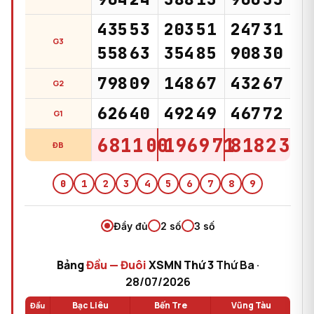
435
53
203
51
247
31
G3
558
63
354
85
908
30
798
09
148
67
432
67
G2
626
40
492
49
467
72
G1
6811
00
1969
71
8182
31
ĐB
0
1
2
3
4
5
6
7
8
9
Đầy đủ
2 số
3 số
Bảng
Đầu — Đuôi
XSMN Thứ 3
Thứ Ba ·
28/07/2026
Bảng đầu đuôi XSMN
Bạc Liêu
Bến Tre
Vũng Tàu
Đầu