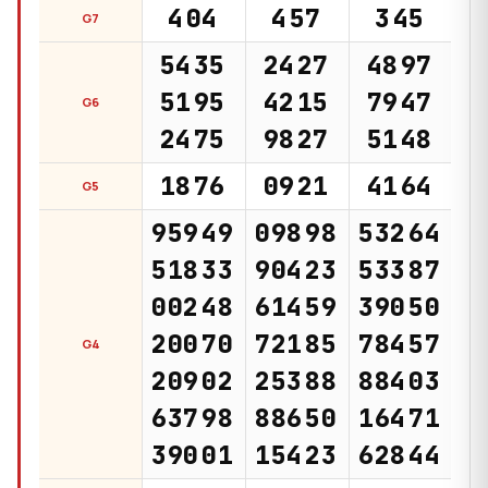
4
04
4
57
3
45
G7
54
35
24
27
48
97
51
95
42
15
79
47
G6
24
75
98
27
51
48
18
76
09
21
41
64
G5
959
49
098
98
532
64
518
33
904
23
533
87
002
48
614
59
390
50
200
70
721
85
784
57
G4
209
02
253
88
884
03
637
98
886
50
164
71
390
01
154
23
628
44