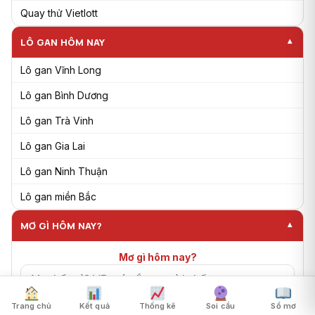
Quay thử Vietlott
LÔ GAN HÔM NAY
Lô gan Vĩnh Long
Lô gan Bình Dương
Lô gan Trà Vinh
Lô gan Gia Lai
Lô gan Ninh Thuận
Lô gan miền Bắc
MƠ GÌ HÔM NAY?
Mơ gì hôm nay?
Trang chủ
Kết quả
Thống kê
Soi cầu
Sổ mơ
Tìm con số