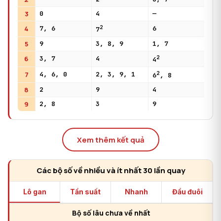
3
0
4
—
2
4
7, 6
6
7
5
9
3, 8, 9
1, 7
2
6
3, 7
4
4
2
7
4, 6, 0
2, 3, 9, 1
6
, 8
8
2
9
4
9
2, 8
3
9
Xem thêm kết quả
Các bộ số về nhiều và ít nhất 30 lần quay
Lô gan
Tần suất
Nhanh
Đầu đuôi
Bộ số lâu chưa về nhất