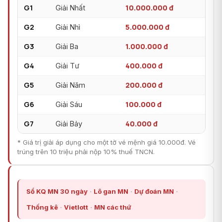
G1
10.000.000 đ
Giải Nhất
G2
5.000.000 đ
Giải Nhì
G3
1.000.000 đ
Giải Ba
G4
400.000 đ
Giải Tư
G5
200.000 đ
Giải Năm
G6
100.000 đ
Giải Sáu
G7
40.000 đ
Giải Bảy
* Giá trị giải áp dụng cho một tờ vé mệnh giá 10.000đ. Vé
trúng trên 10 triệu phải nộp 10% thuế TNCN.
Sổ KQ MN 30 ngày
Lô gan MN
Dự đoán MN
·
·
·
Thống kê
Vietlott
MN các thứ
·
·