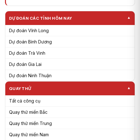
DỰ ĐOÁN CÁC TỈNH HÔM NAY
Dự đoán Vĩnh Long
Dự đoán Bình Dương
Dự đoán Trà Vinh
Dự đoán Gia Lai
Dự đoán Ninh Thuận
QUAY THỬ
Tất cả công cụ
Quay thử miền Bắc
Quay thử miền Trung
Quay thử miền Nam