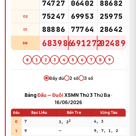
747
27
064
02
886
82
752
47
699
53
259
75
G2
888
86
777
64
286
42
G1
6839
86
6912
72
0248
92
ĐB
0
1
2
3
4
5
6
7
8
9
Đầy đủ
2 số
3 số
Bảng
Đầu — Đuôi
XSMN Thứ 3
Thứ Ba ·
16/06/2026
Bảng đầu đuôi XSMN
Bạc Liêu
Bến Tre
Vũng Tàu
Đầu
2
0
7
4, 3
3, 2
1
9
—
9, 7, 1, 2