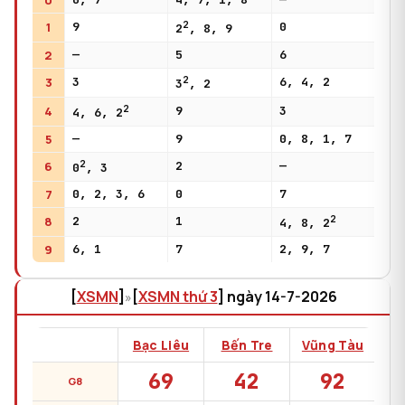
0
2
1
9
0
2
, 8, 9
2
—
5
6
2
3
3
6, 4, 2
3
, 2
2
4
9
3
4, 6, 2
5
—
9
0, 8, 1, 7
2
6
2
—
0
, 3
7
0, 2, 3, 6
0
7
2
8
2
1
4, 8, 2
9
6, 1
7
2, 9, 7
[
XSMN
]
[
XSMN thứ 3
] ngày 14-7-2026
»
Kết quả XSMN
Bạc Liêu
Bến Tre
Vũng Tàu
69
42
92
G8