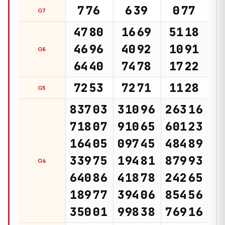
7
76
6
39
0
77
G7
47
80
16
69
51
18
46
96
40
92
10
91
G6
64
40
74
78
17
22
72
53
72
71
11
28
G5
837
03
310
96
263
16
718
07
910
65
601
23
164
05
097
45
484
89
339
75
194
81
879
93
G4
640
86
418
78
242
65
189
77
394
06
854
56
350
01
998
38
769
16