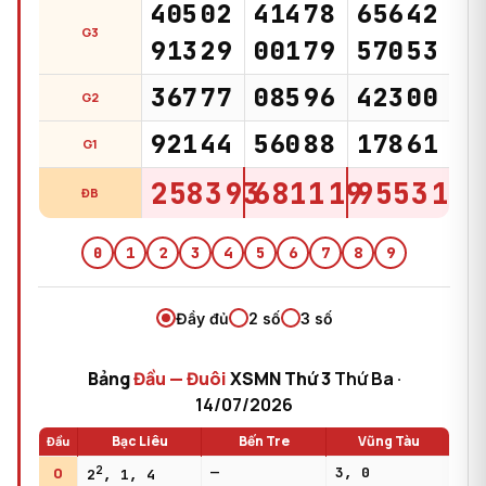
405
02
414
78
656
42
G3
913
29
001
79
570
53
367
77
085
96
423
00
G2
921
44
560
88
178
61
G1
2583
93
6811
19
9553
19
ĐB
0
1
2
3
4
5
6
7
8
9
Đầy đủ
2 số
3 số
Bảng
Đầu — Đuôi
XSMN Thứ 3
Thứ Ba ·
14/07/2026
Bảng đầu đuôi XSMN
Bạc Liêu
Bến Tre
Vũng Tàu
Đầu
2
0
—
3, 0
2
, 1, 4