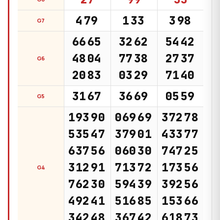
4
79
1
33
3
98
G7
66
65
32
62
54
42
48
04
77
38
27
37
G6
20
83
03
29
71
40
31
67
36
69
05
59
G5
193
90
069
69
372
78
535
47
379
01
433
77
637
56
060
30
747
25
312
91
713
72
173
56
G4
762
30
594
39
392
56
492
41
516
85
153
66
342
48
367
42
618
73