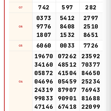
7
42
5
97
2
82
G7
03
73
54
12
27
97
97
76
84
08
25
10
G6
18
07
15
32
86
51
60
60
00
33
77
26
G5
196
70
072
62
235
92
341
60
485
12
703
77
058
72
415
04
846
50
046
96
054
59
252
34
G4
243
19
879
07
769
43
998
33
909
01
816
88
471
46
674
18
220
99