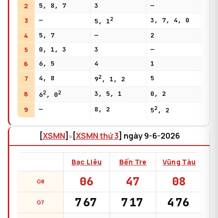
2
5, 8, 7
3
—
2
3
—
3, 7, 4, 0
5, 1
4
5, 7
—
2
5
0, 1, 3
3
—
6
6, 5
4
1
2
7
4, 8
5
9
, 1, 2
2
2
8
3, 5, 1
0, 2
6
, 0
2
9
—
8, 2
5
, 2
[
XSMN
]
[
XSMN thứ 3
] ngày 9-6-2026
»
Kết quả XSMN
Bạc Liêu
Bến Tre
Vũng Tàu
06
47
08
G8
7
67
7
17
4
76
G7