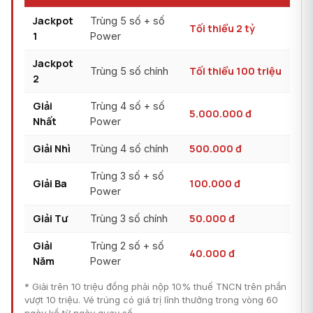
Jackpot
Trùng 5 số + số
Tối thiểu 2 tỷ
1
Power
Jackpot
Tối thiểu 100 triệu
Trùng 5 số chính
2
Giải
Trùng 4 số + số
5.000.000 đ
Nhất
Power
Giải Nhì
500.000 đ
Trùng 4 số chính
Trùng 3 số + số
Giải Ba
100.000 đ
Power
Giải Tư
50.000 đ
Trùng 3 số chính
Giải
Trùng 2 số + số
40.000 đ
Năm
Power
* Giải trên 10 triệu đồng phải nộp 10% thuế TNCN trên phần
vượt 10 triệu. Vé trúng có giá trị lĩnh thưởng trong vòng 60