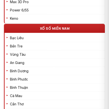
Max 3D Pro
Power 6/55
Keno
XỔ SỐ MIỀN NAM
Bạc Liêu
Bến Tre
Vũng Tàu
An Giang
Bình Dương
Bình Phước
Bình Thuận
Cà Mau
Cần Thơ