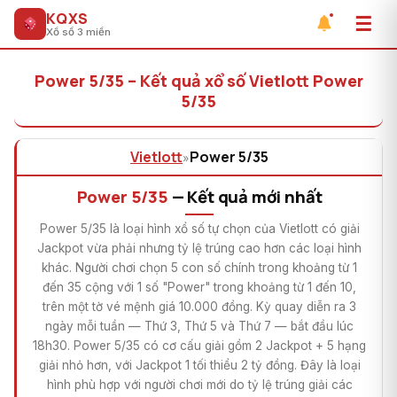
KQXS
☰
Xổ số 3 miền
Power 5/35 – Kết quả xổ số Vietlott Power
5/35
Vietlott
Power 5/35
»
Power 5/35
— Kết quả mới nhất
Power 5/35 là loại hình xổ số tự chọn của Vietlott có giải
Jackpot vừa phải nhưng tỷ lệ trúng cao hơn các loại hình
khác. Người chơi chọn 5 con số chính trong khoảng từ 1
đến 35 cộng với 1 số "Power" trong khoảng từ 1 đến 10,
trên một tờ vé mệnh giá 10.000 đồng. Kỳ quay diễn ra 3
ngày mỗi tuần — Thứ 3, Thứ 5 và Thứ 7 — bắt đầu lúc
18h30. Power 5/35 có cơ cấu giải gồm 2 Jackpot + 5 hạng
giải nhỏ hơn, với Jackpot 1 tối thiểu 2 tỷ đồng. Đây là loại
hình phù hợp với người chơi mới do tỷ lệ trúng giải các