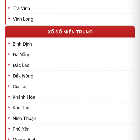
Trà Vinh
Vĩnh Long
XỔ SỐ MIỀN TRUNG
Bình Định
Đà Nẵng
Đắc Lắc
Đắk Nông
Gia Lai
Khánh Hòa
Kon Tum
Ninh Thuận
Phú Yên
Quảng Bình