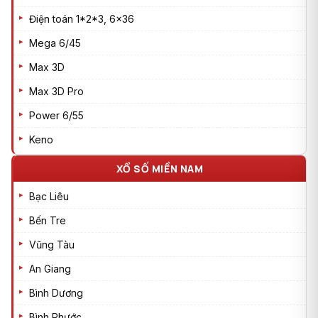
Điện toán 1*2*3, 6x36
Mega 6/45
Max 3D
Max 3D Pro
Power 6/55
Keno
XỔ SỐ MIỀN NAM
Bạc Liêu
Bến Tre
Vũng Tàu
An Giang
Bình Dương
Bình Phước