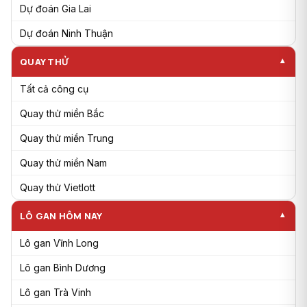
Dự đoán Gia Lai
Dự đoán Ninh Thuận
QUAY THỬ
Tất cả công cụ
Quay thử miền Bắc
Quay thử miền Trung
Quay thử miền Nam
Quay thử Vietlott
LÔ GAN HÔM NAY
Lô gan Vĩnh Long
Lô gan Bình Dương
Lô gan Trà Vinh