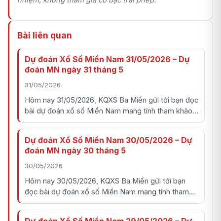
nhiệm, không tham gia cờ bạc trái phép.
Bài liên quan
Dự đoán Xổ Số Miền Nam 31/05/2026 – Dự
đoán MN ngày 31 tháng 5
31/05/2026
Hôm nay 31/05/2026, KQXS Ba Miền gửi tới bạn đọc
bài dự đoán xổ số Miền Nam mang tính tham khảo,
dựa trên thống kê…
Dự đoán Xổ Số Miền Nam 30/05/2026 – Dự
đoán MN ngày 30 tháng 5
30/05/2026
Hôm nay 30/05/2026, KQXS Ba Miền gửi tới bạn
đọc bài dự đoán xổ số Miền Nam mang tính tham
khảo, dựa trên thống kê…