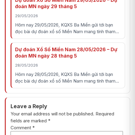
Dự đoán Xổ Số Miền Nam 29/05/2026 – Dự
đoán MN ngày 29 tháng 5
29/05/2026
Hôm nay 29/05/2026, KQXS Ba Miền gửi tới bạn
đọc bài dự đoán xổ số Miền Nam mang tính tham
khảo, dựa trên thống kê…
Dự đoán Xổ Số Miền Nam 28/05/2026 – Dự
đoán MN ngày 28 tháng 5
28/05/2026
Hôm nay 28/05/2026, KQXS Ba Miền gửi tới bạn
đọc bài dự đoán xổ số Miền Nam mang tính tham
khảo, dựa trên thống kê…
Leave a Reply
Your email address will not be published.
Required
fields are marked
*
Comment
*