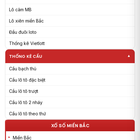
Lô câm MB
Lô xiên miền Bắc
Đầu đuôi loto
Thống kê Vietlott
THỐNG KÊ CẦU
Cầu bạch thủ
Cầu lô tô đặc biệt
Cầu lô tô trượt
Cầu lô tô 2 nháy
Cầu lô tô theo thứ
XỔ SỐ MIỀN BẮC
Miền Bắc