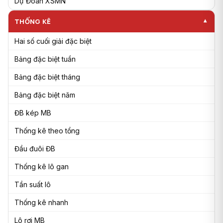
Dự Đoán XSMN
THỐNG KÊ
Hai số cuối giải đặc biệt
Bảng đặc biệt tuần
Bảng đặc biệt tháng
Bảng đặc biệt năm
ĐB kép MB
Thống kê theo tổng
Đầu đuôi ĐB
Thống kê lô gan
Tần suất lô
Thống kê nhanh
Lô rơi MB