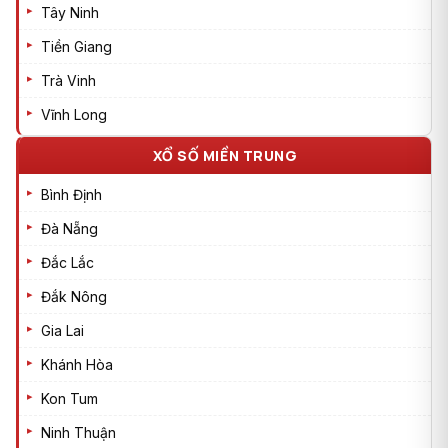
Tây Ninh
Tiền Giang
Trà Vinh
Vĩnh Long
XỔ SỐ MIỀN TRUNG
Bình Định
Đà Nẵng
Đắc Lắc
Đắk Nông
Gia Lai
Khánh Hòa
Kon Tum
Ninh Thuận