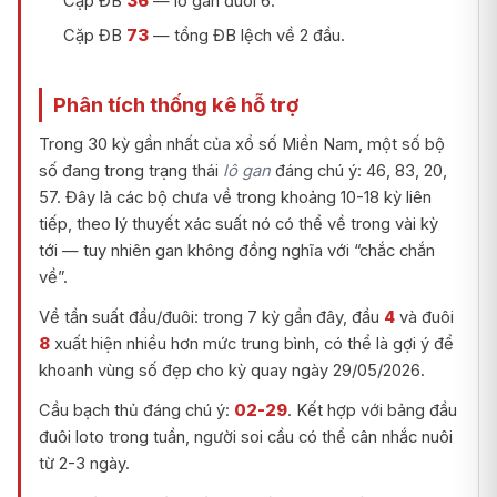
Cặp ĐB
36
— lô gan đuôi 6.
Cặp ĐB
73
— tổng ĐB lệch về 2 đầu.
Phân tích thống kê hỗ trợ
Trong 30 kỳ gần nhất của xổ số Miền Nam, một số bộ
số đang trong trạng thái
lô gan
đáng chú ý: 46, 83, 20,
57. Đây là các bộ chưa về trong khoảng 10-18 kỳ liên
tiếp, theo lý thuyết xác suất nó có thể về trong vài kỳ
tới — tuy nhiên gan không đồng nghĩa với “chắc chắn
về”.
Về tần suất đầu/đuôi: trong 7 kỳ gần đây, đầu
4
và đuôi
8
xuất hiện nhiều hơn mức trung bình, có thể là gợi ý để
khoanh vùng số đẹp cho kỳ quay ngày 29/05/2026.
Cầu bạch thủ đáng chú ý:
02-29
. Kết hợp với bảng đầu
đuôi loto trong tuần, người soi cầu có thể cân nhắc nuôi
từ 2-3 ngày.