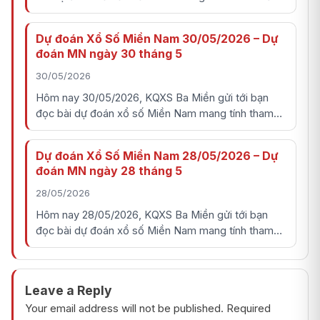
dựa trên thống kê…
Dự đoán Xổ Số Miền Nam 30/05/2026 – Dự
đoán MN ngày 30 tháng 5
30/05/2026
Hôm nay 30/05/2026, KQXS Ba Miền gửi tới bạn
đọc bài dự đoán xổ số Miền Nam mang tính tham
khảo, dựa trên thống kê…
Dự đoán Xổ Số Miền Nam 28/05/2026 – Dự
đoán MN ngày 28 tháng 5
28/05/2026
Hôm nay 28/05/2026, KQXS Ba Miền gửi tới bạn
đọc bài dự đoán xổ số Miền Nam mang tính tham
khảo, dựa trên thống kê…
Leave a Reply
Your email address will not be published.
Required