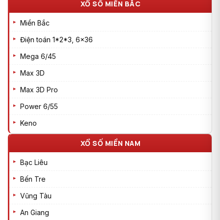
XỔ SỐ MIỀN BẮC
Miền Bắc
Điện toán 1*2*3, 6x36
Mega 6/45
Max 3D
Max 3D Pro
Power 6/55
Keno
XỔ SỐ MIỀN NAM
Bạc Liêu
Bến Tre
Vũng Tàu
An Giang