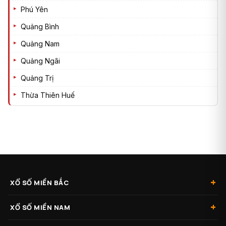
Phú Yên
Quảng Bình
Quảng Nam
Quảng Ngãi
Quảng Trị
Thừa Thiên Huế
XỔ SỐ MIỀN BẮC
XỔ SỐ MIỀN NAM