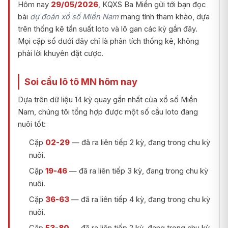
Hôm nay
29/05/2026
, KQXS Ba Miền gửi tới bạn đọc
bài
dự đoán xổ số Miền Nam
mang tính tham khảo, dựa
trên thống kê tần suất loto và lô gan các kỳ gần đây.
Mọi cặp số dưới đây chỉ là phân tích thống kê, không
phải lời khuyên đặt cược.
Soi cầu lô tô MN hôm nay
Dựa trên dữ liệu 14 kỳ quay gần nhất của xổ số Miền
Nam, chúng tôi tổng hợp được một số cầu loto đang
nuôi tốt:
Cặp
02-29
— đã ra liên tiếp 2 kỳ, đang trong chu kỳ
nuôi.
Cặp
19-46
— đã ra liên tiếp 3 kỳ, đang trong chu kỳ
nuôi.
Cặp
36-63
— đã ra liên tiếp 4 kỳ, đang trong chu kỳ
nuôi.